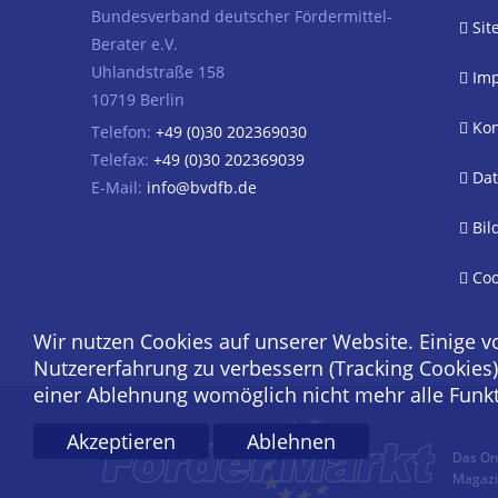
Bundesverband deutscher Fördermittel-
Sit
Berater e.V.
Uhlandstraße 158
Imp
10719 Berlin
Kon
Telefon:
+49 (0)30 202369030
Telefax:
+49 (0)30 202369039
Dat
E-Mail:
info@bvdfb.de
Bil
Coo
Wir nutzen Cookies auf unserer Website. Einige v
Nutzererfahrung zu verbessern (Tracking Cookies)
einer Ablehnung womöglich nicht mehr alle Funkti
Akzeptieren
Ablehnen
Das On
Magazin