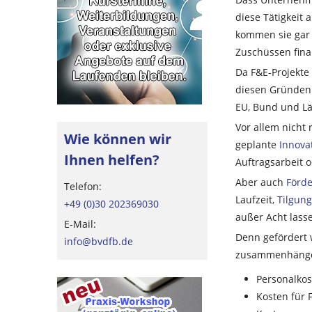
diese Tätigkeit 
kommen sie gar 
Zuschüssen fina
Da F&E-Projekte
diesen Gründen 
EU, Bund und Län
Vor allem nicht
Wie können wir
geplante
Innova
Ihnen helfen?
Auftragsarbeit 
Aber auch
Förd
Telefon:
Laufzeit,
Tilgung
+49 (0)30 202369030
außer Acht lass
E-Mail:
Denn gefördert 
info@bvdfb.de
zusammenhänge
Personal­ko
Kosten für 