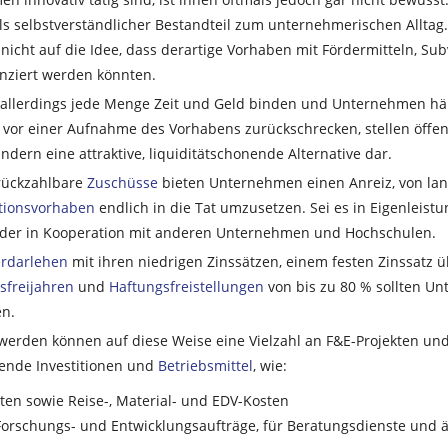
als selbstverständlicher Bestandteil zum unternehmerischen Alltag
nicht auf die Idee, dass derartige Vorhaben mit Fördermitteln, Su
nziert werden könnten.
 allerdings jede Menge Zeit und Geld binden und Unternehmen hä
vor einer Aufnahme des Vorhabens zurückschrecken, stellen öffent
dern eine attraktive, liquiditätschonende Alternative dar.
 rückzahlbare
Zuschüsse
bieten Unternehmen einen Anreiz, von la
tionsvorhaben
endlich in die Tat umzusetzen. Sei es in Eigenleistun
oder in Kooperation mit anderen Unternehmen und Hochschulen.
erdarlehen
mit ihren niedrigen Zinssätzen, einem festen Zinssatz 
sfreijahren
und
Haftungsfreistellungen
von bis zu 80 % sollten U
en.
werden können auf diese Weise eine Vielzahl an F&E-Projekten un
nde Investitionen und
Betriebsmittel
, wie:
sten sowie Reise-, Material- und EDV-Kosten
Forschungs- und Entwicklungs­aufträge, für Beratungs­dienste und 