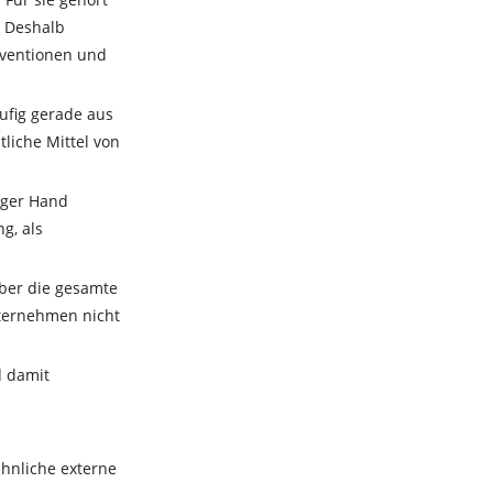
Suche nach
. Deshalb
bventionen und
dem/der
richtigen
ufig gerade aus
Fördermittel-
liche Mittel von
Berater*in für Ihr
Vorhaben?
nger Hand
g, als
über die gesamte
Fördermittel-
nternehmen nicht
Beratersuche
d damit
ähnliche externe