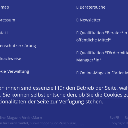
emap
Beratersuche
ressum
Newsletter
takt
Qualifikation "Berater*in
öffentliche Mittel"
enschutzerklärung
Qualifikation "Fördermitt
dnachweise
Manager*in"
kie-Verwaltung
Online-Magazin Förder.M
on ihnen sind essenziell für den Betrieb der Seite, w
. Sie können selbst entscheiden, ob Sie die Cookies z
onalitäten der Seite zur Verfügung stehen.
line-Magazin Förder.Markt
BvdFB — Bu
 für Fördermittel, Subventionen und Zuschüsse.
Copyright ©
Weitere Informationen