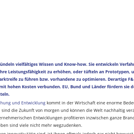
ndeln vielfältiges Wissen und Know-how. Sie entwickeln Verfah
hre Leistungsfähigkeit zu erhöhen, oder tüfteln an Prototypen,
rktreife zu führen bzw. vorhandene zu optimieren. Derartige F&
 mit hohen Kosten verbunden. EU, Bund und Länder fördern sie d
teln.
chung und Entwicklung
kommt in der Wirtschaft eine enorme Bede
n sind die Zukunft von morgen und können die Welt nachhaltig ver
ernehmerischen Entwicklungen profitieren inzwischen ganze Bra
eben sind viele nicht mehr wegzudenken.
 innovativ tätig sind, ist ihnen oftmals jedoch gar nicht bewusst.