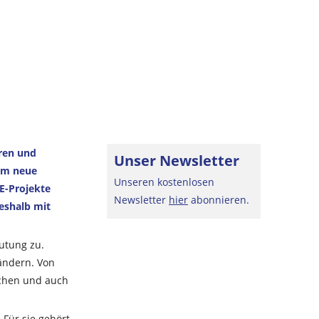
ren und
Unser Newsletter
 um neue
Unseren kostenlosen
E-Projekte
Newsletter
hier
abonnieren.
eshalb mit
utung zu.
ändern. Von
Beratersuche
nchen und auch
Sind Sie auf der
 Für sie gehört